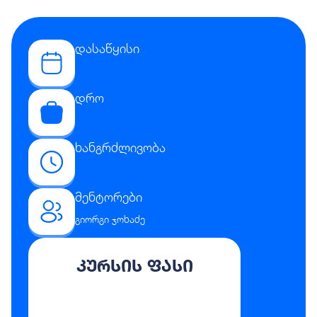
დასაწყისი
დრო
ხანგრძლივობა
მენტორები
გიორგი ჯოხაძე
კურსის ფასი