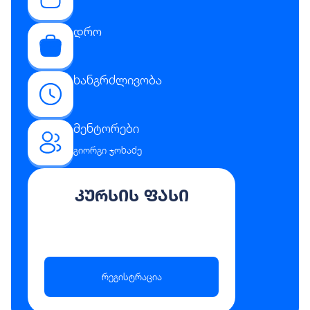
დრო
ხანგრძლივობა
მენტორები
გიორგი ჯოხაძე
კურსის ფასი
რეგისტრაცია