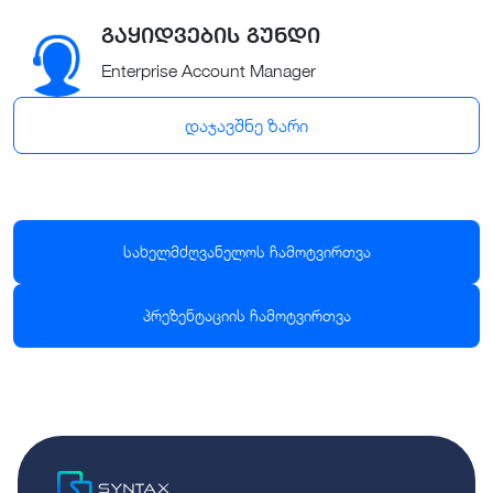
გაყიდვების გუნდი
Enterprise Account Manager
დაჯავშნე ზარი
სახელმძღვანელოს ჩამოტვირთვა
პრეზენტაციის ჩამოტვირთვა