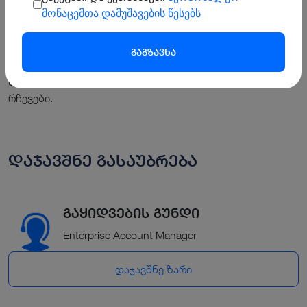
მონაცემთა დამუშავების წესებს
თუ გაინტერესებთ, რა ბენეფიტები აქვს AssetExplorer-ს
თქვენი ორგანიზაციისთვის, აირჩიეთ თქვენთვის
სასურველი უწყება/სექტორი და მიიღეთ შესაბამისი
რჩევები.
დაჯავშნე გასაუბრება
გაყიდვების გუნდი
Enterprise Account Manager
დაჯავშნე ზარი